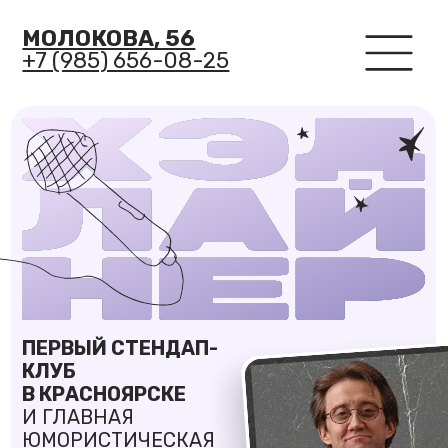
МОЛОКОВА, 56
МОЛОКОВА, 56
+7 (985) 656-08-25
+7 (985) 656-08-25
ПЕРВЫЙ СТЕНДАП-
КЛУБ
В КРАСНОЯРСКЕ
И ГЛАВНАЯ
ЮМОРИСТИЧЕСКАЯ
ПЛОЩАДКА ГОРОДА
АФИША