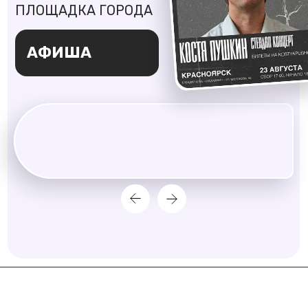
АФИША
8.08
9.08
12.08
13.08
14.08
Все
СБ
ВС
СР
ЧТ
ПТ