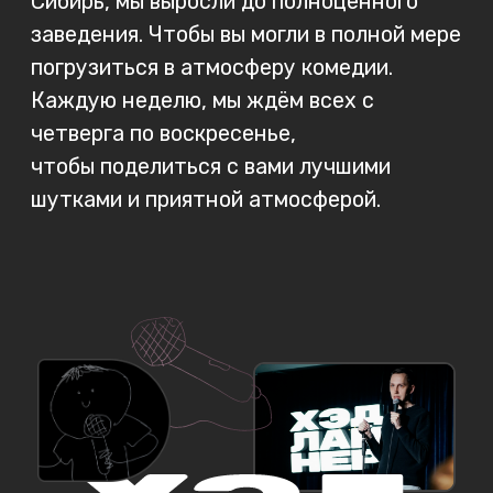
АФИША
О КЛУБЕ
ФОРМАТЫ
РЕЗИДЕНТЫ
МЕНЮ
ООО «КАМЕДИ ХОЛЛ
КРАСНОЯРСК»
ИНН 2465370336
ОГРН 1252400022797
ЧТ-ВС, 16:00 - 00:00
МОЛОКОВА, 56
+7 (985) 656-08-25