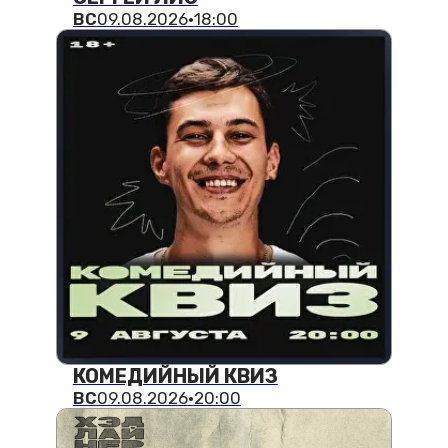
СТЕНДАП-КЛУБ
ХЭДЛАЙНЕР — ГЛАВНАЯ
КОМЕДИЙНАЯ ПЛОЩАДКА
КРАСНОЯРСКА.
Кто мы такие? Комедийные энтузиасты,
каждый день старающиеся сделать
жизнь в Красноярске веселее.
Начавшись в 2019-ом году, как Стендап
Сибирь, мы выросли до полноценного
заведения. Чтобы вы могли в полной мере
погрузиться в атмосферу комедии.
Каждую неделю, мы ждём всех с
четверга по воскресенье,
чтобы поделиться с вами лучшими
шутками и приятной атмосферой.