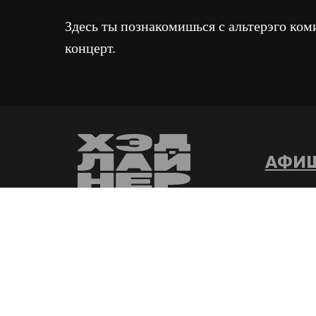
Здесь ты познакомишься с альтерэго коми
концерт.
АФИ
ООО «КАМЕДИ ХОЛЛ КРАСНОЯРСК»
ИНН 24653