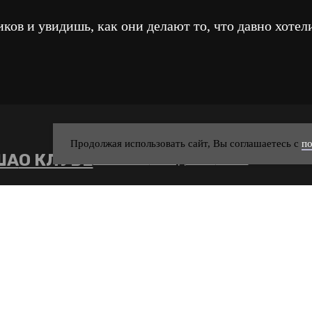
ков и увидишь, как они делают то, что давно хотели
Продолжая использовать сайт, Вы соглашаетесь с
по
ША
О КЛУБЕ
ФОРМАТЫ
РЕЗИДЕНТЫ
МЕНЮ
70336
ОГРН 1252400022797
ЧТ-ВС