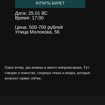
КУПИТЬ БИЛЕТ
Дата: 25.01 ВС
Время: 17:00
Цена: 500-700 рублей
Улица Молокова, 56
АФИША
О КЛУБЕ
ФОРМАТЫ
РЕЗИДЕНТЫ
МЕНЮ
Один вечер, два комика и много импровизации. Тут
ООО «КАМЕДИ ХОЛЛ
говорят о новостях, спорных темах и вещах, которые
КРАСНОЯРСК»
волнуют прямо сейчас.
ИНН 2465370336
ОГРН 1252400022797
ЧТ-ВС, 16:00 - 00:00
МОЛОКОВА, 56
+7 (985) 656-08-25