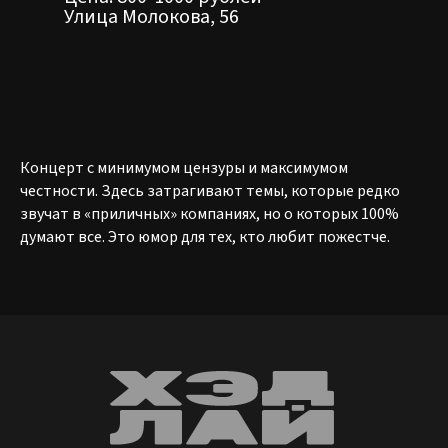
Улица Молокова, 56
АФИША
О КЛУБЕ
ФОРМАТЫ
РЕЗИДЕНТЫ
Концерт с минимумом цензуры и максимумом
МЕНЮ
честности. Здесь затрагивают темы, которые редко
звучат в «приличных» компаниях, но о которых 100%
думают все. Это юмор для тех, кто любит пожестче.
ООО «КАМЕДИ ХОЛЛ
КРАСНОЯРСК»
ИНН 2465370336
ОГРН 1252400022797
ЧТ-ВС, 16:00 - 00:00
МОЛОКОВА, 56
+7 (985) 656-08-25