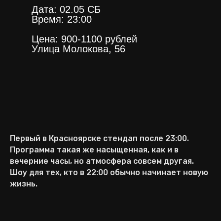
Дата: 02.05 СБ
Время: 23:00
Цена: 900-1100 рублей
Улица Молокова, 56
АФИША
О КЛУБЕ
ФОРМАТЫ
РЕЗИДЕНТЫ
МЕНЮ
Первый в Красноярске стендап после 23:00.
Программа такая же насыщенная, как и в
вечерние часы, но атмосфера совсем другая.
ООО «КАМЕДИ ХОЛЛ
Шоу для тех, кто в 22:00 обычно начинает новую
КРАСНОЯРСК»
ИНН 2465370336
жизнь.
ОГРН 1252400022797
ЧТ-ВС, 16:00 - 00:00
МОЛОКОВА, 56
+7 (985) 656-08-25