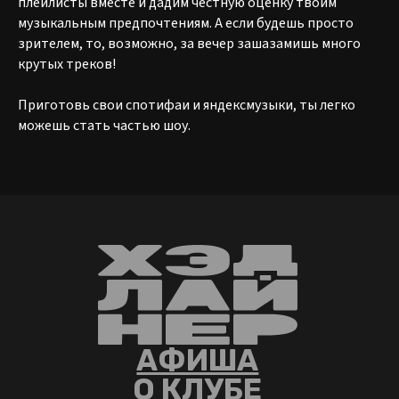
плейлисты вместе и дадим честную оценку твоим
музыкальным предпочтениям. А если будешь просто
ООО «КАМЕДИ ХОЛЛ
зрителем, то, возможно, за вечер зашазамишь много
КРАСНОЯРСК»
крутых треков!
ИНН 2465370336
ОГРН 1252400022797
ЧТ-ВС, 16:00 - 00:00
МОЛОКОВА, 56
Приготовь свои спотифаи и яндексмузыки, ты легко
+7 (985) 656-08-25
можешь стать частью шоу.